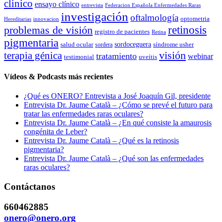
clinico
ensayo clínico
entrevista
Federacion Española Enfermedades Raras
investigación
oftalmología
optometria
Hereditarias
innovacion
problemas de visión
retinosis
registro de pacientes
Retina
pigmentaria
salud ocular
sordoceguera
síndrome usher
sordera
terapia génica
visión
tratamiento
webinar
testimonial
uveítis
Vídeos & Podcasts más recientes
¿Qué es ONERO? Entrevista a José Joaquín Gil, presidente
Entrevista Dr. Jaume Català – ¿Cómo se prevé el futuro para
tratar las enfermedades raras oculares?
Entrevista Dr. Jaume Català – ¿En qué consiste la amaurosis
congénita de Leber?
Entrevista Dr. Jaume Català – ¿Qué es la retinosis
pigmentaria?
Entrevista Dr. Jaume Català – ¿Qué son las enfermedades
raras oculares?
Contáctanos
660462885
onero@onero.org