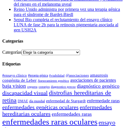
del riesgo en el melanoma uveal
Reino Unido administra por primera vez una terapia génica
para el síndrome de Bardet-Biedl
Sepul Bio completa el reclutamiento del ensayo clínico
LUNA de fase 2b para la retinosis pigmentaria asociada al
gen USH2A
Categorías
Categorías
Etiquetas
amaurosis
#ensayo clínico
#terapia génica
@asociaciones
#visibilidad
asociaciones de pacientes
congénita de Leber
Asesoramiento genético
baja vision
diagnóstico genético
ceguera
consejos
diagnostico precoz
distrofias hereditarias de
discapacidad visual
retina
enfermedade raras
enfermedad de Stargardt
DMAE
día mundial
enfermedades genéticas oculares
enfermedades
hereditarias oculares
enfermedades raras
enfermedades raras oculares
ensayo