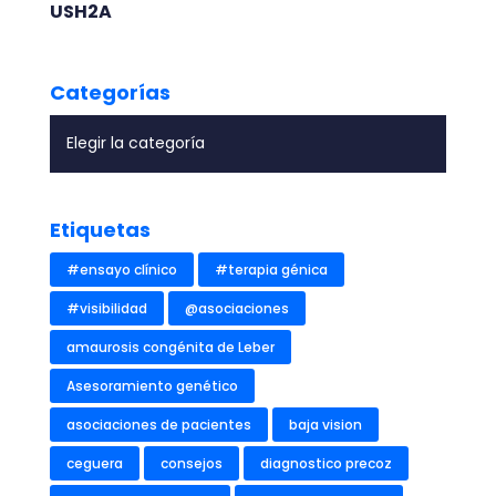
USH2A
Categorías
Etiquetas
#ensayo clínico
#terapia génica
#visibilidad
@asociaciones
amaurosis congénita de Leber
Asesoramiento genético
asociaciones de pacientes
baja vision
ceguera
consejos
diagnostico precoz