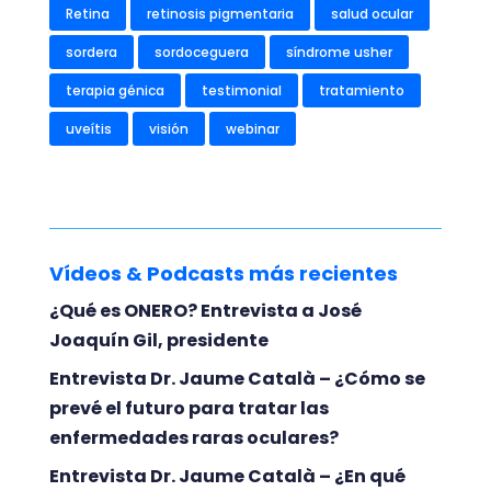
Retina
retinosis pigmentaria
salud ocular
sordera
sordoceguera
síndrome usher
terapia génica
testimonial
tratamiento
uveítis
visión
webinar
Vídeos & Podcasts más recientes
¿Qué es ONERO? Entrevista a José
Joaquín Gil, presidente
Entrevista Dr. Jaume Català – ¿Cómo se
prevé el futuro para tratar las
enfermedades raras oculares?
Entrevista Dr. Jaume Català – ¿En qué