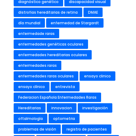
diagnóstico genético
discapacidad visual
distrofias hereditarias de retina
DMAE
día mundial
enfermedad de Stargardt
enfermedade raras
enfermedades genéticas oculares
enfermedades hereditarias oculares
enfermedades raras
enfermedades raras oculares
ensayo clinico
ensayo clínico
entrevista
Federacion Española Enfermedades Raras
Hereditarias
innovacion
investigación
oftalmología
optometria
problemas de visión
registro de pacientes