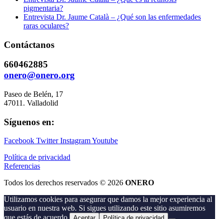
pigmentaria?
Entrevista Dr. Jaume Català – ¿Qué son las enfermedades
raras oculares?
Contáctanos
660462885
onero@onero.org
Paseo de Belén, 17
47011. Valladolid
Síguenos en:
Facebook
Twitter
Instagram
Youtube
Política de privacidad
Referencias
Todos los derechos reservados © 2026
ONERO
Utilizamos cookies para asegurar que damos la mejor experiencia al
usuario en nuestra web. Si sigues utilizando este sitio asumiremos
que estás de acuerdo.
Aceptar
Política de privacidad