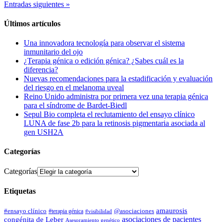
Entradas siguientes »
Últimos artículos
Una innovadora tecnología para observar el sistema
inmunitario del ojo
¿Terapia génica o edición génica? ¿Sabes cuál es la
diferencia?
Nuevas recomendaciones para la estadificación y evaluación
del riesgo en el melanoma uveal
Reino Unido administra por primera vez una terapia génica
para el síndrome de Bardet-Biedl
Sepul Bio completa el reclutamiento del ensayo clínico
LUNA de fase 2b para la retinosis pigmentaria asociada al
gen USH2A
Categorías
Categorías
Etiquetas
amaurosis
#ensayo clínico
#terapia génica
@asociaciones
#visibilidad
asociaciones de pacientes
congénita de Leber
Asesoramiento genético