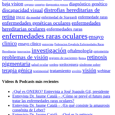
baja vision
diagnóstico genético
ceguera
consejos
diagnostico precoz
distrofias hereditarias de
discapacidad visual
retina
enfermedade raras
enfermedad de Stargardt
DMAE
día mundial
enfermedades genéticas oculares
enfermedades
hereditarias oculares
enfermedades raras
enfermedades raras oculares
ensayo
clinico
ensayo clínico
entrevista
Federacion Española Enfermedades Raras
investigación
oftalmología
optometria
Hereditarias
innovacion
problemas de visión
retinosis
registro de pacientes
Retina
pigmentaria
salud ocular
sordoceguera
síndrome usher
sordera
terapia génica
visión
tratamiento
webinar
testimonial
uveítis
Vídeos & Podcasts más recientes
¿Qué es ONERO? Entrevista a José Joaquín Gil, presidente
Entrevista Dr. Jaume Català – ¿Cómo se prevé el futuro para
tratar las enfermedades raras oculares?
Entrevista Dr. Jaume Català – ¿En qué consiste la amaurosis
congénita de Leber?
Entrevista Dr. Jaume Català – ¿Qué es la retinosis