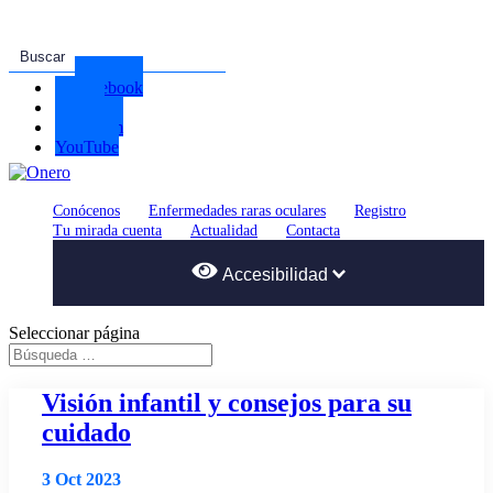
Facebook
Twitter
Instagram
YouTube
Conócenos
Enfermedades raras oculares
Registro
Tu mirada cuenta
Actualidad
Contacta
Accesibilidad
Seleccionar página
Tamaño del texto
Visión infantil y consejos para su
cuidado
Color del Tema
3 Oct 2023
A
A
A