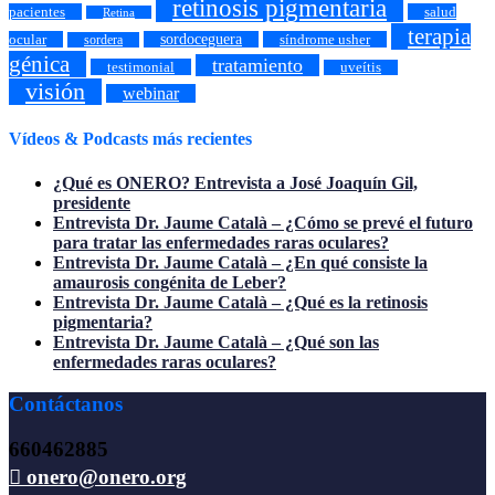
retinosis pigmentaria
pacientes
salud
Retina
terapia
ocular
sordoceguera
síndrome usher
sordera
génica
tratamiento
testimonial
uveítis
visión
webinar
Vídeos & Podcasts más recientes
¿Qué es ONERO? Entrevista a José Joaquín Gil,
presidente
Entrevista Dr. Jaume Català – ¿Cómo se prevé el futuro
para tratar las enfermedades raras oculares?
Entrevista Dr. Jaume Català – ¿En qué consiste la
amaurosis congénita de Leber?
Entrevista Dr. Jaume Català – ¿Qué es la retinosis
pigmentaria?
Entrevista Dr. Jaume Català – ¿Qué son las
enfermedades raras oculares?
Contáctanos
660462885
onero@onero.org