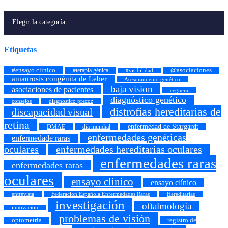
Etiquetas
#ensayo clínico
#terapia génica
@asociaciones
#visibilidad
amaurosis congénita de Leber
Asesoramiento genético
baja vision
asociaciones de pacientes
ceguera
diagnóstico genético
consejos
diagnostico precoz
distrofias hereditarias de
discapacidad visual
retina
enfermedad de Stargardt
DMAE
día mundial
enfermedades genéticas
enfermedade raras
oculares
enfermedades hereditarias oculares
enfermedades raras
enfermedades raras
oculares
ensayo clinico
ensayo clínico
entrevista
Federacion Española Enfermedades Raras
Hereditarias
investigación
oftalmología
innovacion
problemas de visión
registro de
optometria