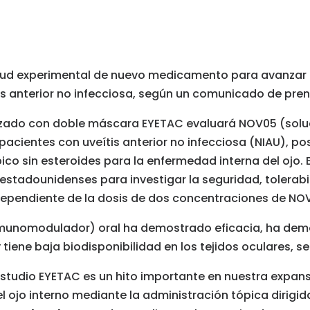
itud experimental de nuevo medicamento para avanzar
tis anterior no infecciosa, según un comunicado de pren
rizado con doble máscara EYETAC evaluará NOV05 (solu
 pacientes con uveítis anterior no infecciosa (NIAU), 
ico sin esteroides para la enfermedad interna del ojo. E
estadounidenses para investigar la seguridad, tolerabi
 dependiente de la dosis de dos concentraciones de NO
nmunomodulador) oral ha demostrado eficacia, ha dem
tiene baja biodisponibilidad en los tejidos oculares, 
 estudio EYETAC es un hito importante en nuestra expans
l ojo interno mediante la administración tópica dirig