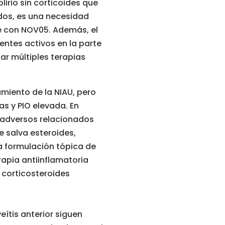
irio sin corticoides que
dos, es una necesidad
e con NOV05. Además, el
entes activos en la parte
lar múltiples terapias
amiento de la NIAU, pero
s y PIO elevada. En
s adversos relacionados
 salva esteroides,
a formulación tópica de
rapia antiinflamatoria
 corticosteroides
eítis anterior siguen