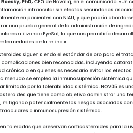
 Roesky, PhD,
CEO de Novaliq, en el comunicado. «Un col
inflamación intraocular
sin efectos secundarios asocia
almente en pacientes con NIAU, y que podría abordars
ar una prueba general de la administración de ingredi
culares utilizando EyeSol, lo que nos permitiría desarrol
enfermedades de la retina.»
teroides siguen siendo el estándar de oro para el trat
 complicaciones bien reconocidas, incluyendo catarata
 crónica o en quienes es necesario evitar los efecto
, a menudo se emplea la inmunosupresión sistémica que
r limitado por la tolerabilidad sistémica. NOV05 es un
costeroides que tiene como objetivo administrar una te
AU, mitigando potencialmente los riesgos asociados con
intraoculares o inmunosupresión sistémica.
ien toleradas que preservan corticosteroides para la uv