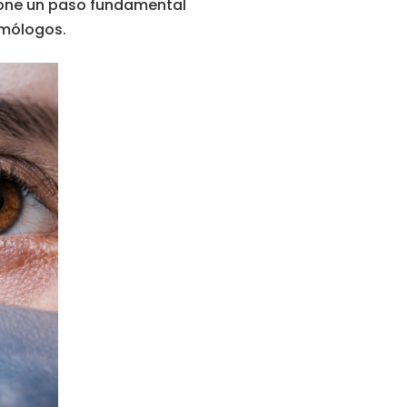
upone un paso fundamental
lmólogos.