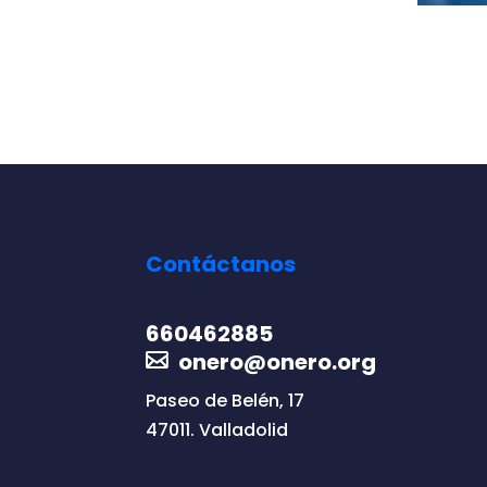
Contáctanos
660462885
onero@onero.org
Paseo de Belén, 17
47011. Valladolid