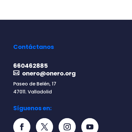
Contáctanos
660462885
onero@onero.org
Paseo de Belén, 17
47011. Valladolid
Síguenos en: