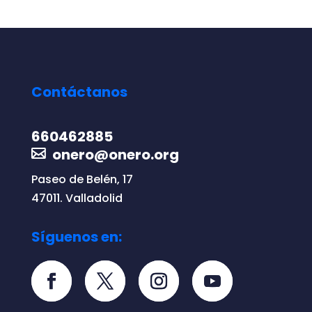
Contáctanos
660462885
onero@onero.org
Paseo de Belén, 17
47011. Valladolid
Síguenos en: